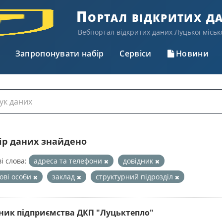
Портал відкритих д
Вебпортал відкритих даних Луцької міськ
Запропонувати набір
Сервіси
Новини
бір даних знайдено
і слова:
адреса та телефони
довідник
ові особи
заклад
структурний підрозділ
ник підприємства ДКП "Луцьктепло"