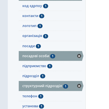
код єдрпоу
1
контакти
1
логотип
1
організація
1
посади
1
посадові особи
1
підприємство
1
підрозділ
1
структурний підрозділ
1
телефон
1
установа
1