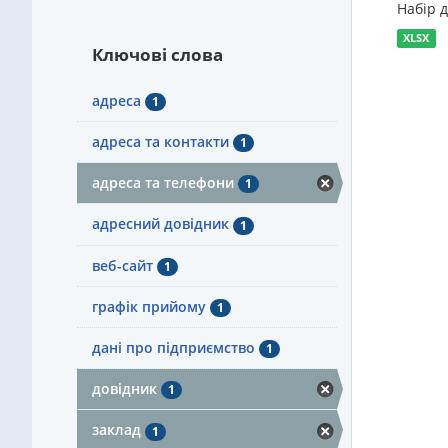
Набір 
XLSX
Ключові слова
адреса
1
адреса та контакти
1
адреса та телефони
1
адресний довідник
1
веб-сайт
1
графік прийому
1
дані про підприємство
1
довідник
1
заклад
1