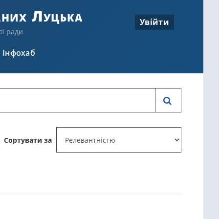
аних Луцька
Увійти
ої ради
Інфохаб
Сортувати за