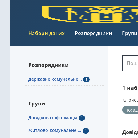
Набори даних
Розпорядники
Групи
Розпорядники
Державне комунальне...
1
1 на
Ключов
Групи
посад
Довідкова інформація
1
Житлово-комунальне ...
1
Довід