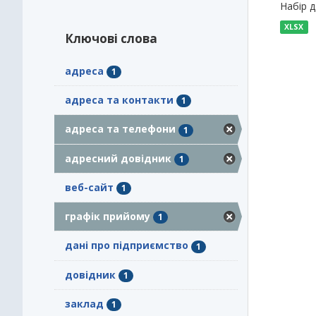
Набір 
XLSX
Ключові слова
адреса
1
адреса та контакти
1
адреса та телефони
1
адресний довідник
1
веб-сайт
1
графік прийому
1
дані про підприємство
1
довідник
1
заклад
1