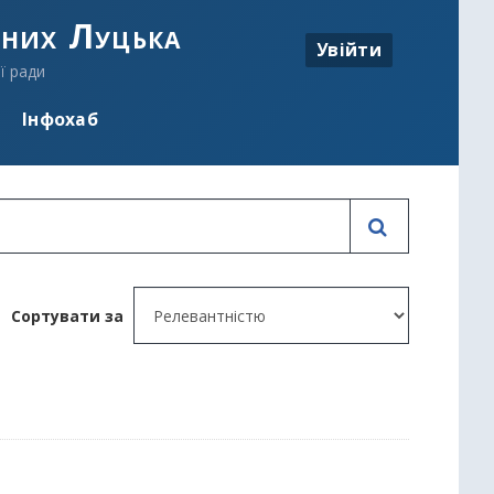
аних Луцька
Увійти
ї ради
Інфохаб
Сортувати за