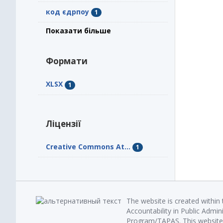
код єдрпоу
1
Показати більше
Формати
XLSX
1
Ліцензії
Creative Commons At...
1
The website is created within
Accountability in Public Admin
Program/TAPAS. This website 