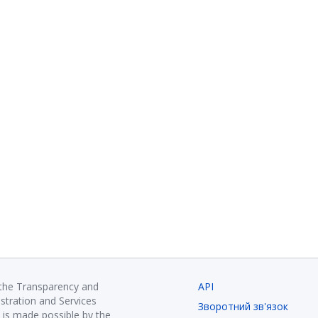
 the Transparency and
API
istration and Services
Зворотний зв'язок
is made possible by the