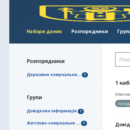
Набори даних
Розпорядники
Груп
Розпорядники
Державне комунальне...
1
1 наб
Ключов
Групи
посад
Довідкова інформація
1
Житлово-комунальне ...
1
Довід