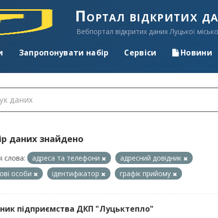
Портал відкритих д
Вебпортал відкритих даних Луцької місько
и
Запропонувати набір
Сервіси
Новини
ір даних знайдено
і слова:
адреса та телефони
адресний довідник
ові особи
ідентифікатор
графік прийому
ник підприємства ДКП "Луцьктепло"