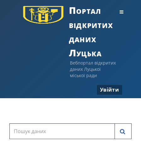
Портал
відкритих
даних
Луцька
Вебпортал відкритих
даних Луцької
міської ради
Увійти