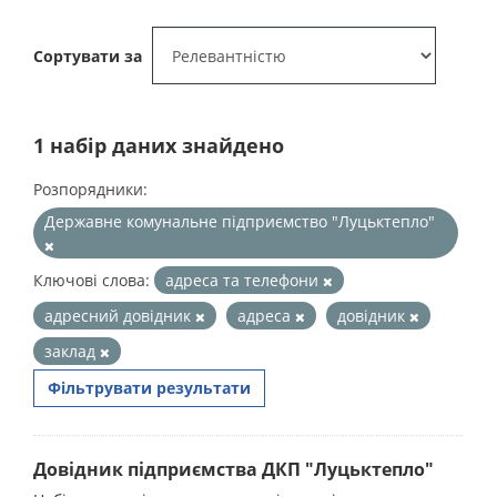
Сортувати за
1 набір даних знайдено
Розпорядники:
Державне комунальне підприємство "Луцьктепло"
Ключові слова:
адреса та телефони
адресний довідник
адреса
довідник
заклад
Фільтрувати результати
Довідник підприємства ДКП "Луцьктепло"