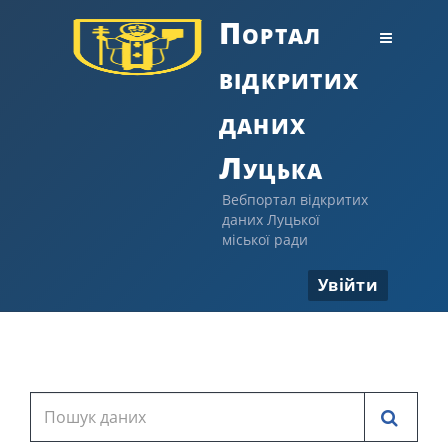
Портал
відкритих
даних
Луцька
Вебпортал відкритих
даних Луцької
міської ради
Увійти