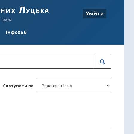
аних Луцька
Увійти
ї ради
Інфохаб
Сортувати за