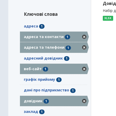
Довід
Набір 
Ключові слова
XLSX
адреса
1
адреса та контакти
1
адреса та телефони
1
адресний довідник
1
веб-сайт
1
графік прийому
1
дані про підприємство
1
довідник
1
заклад
1