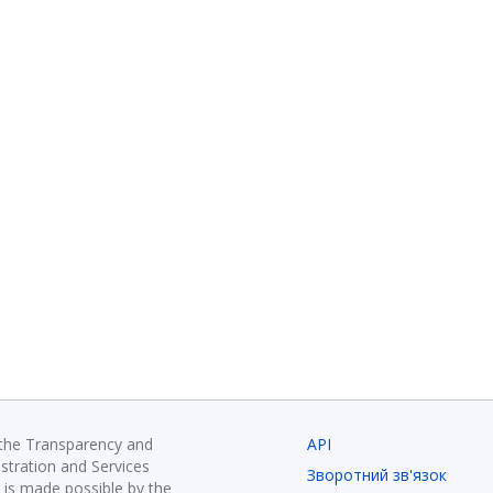
 the Transparency and
API
istration and Services
Зворотний зв'язок
is made possible by the