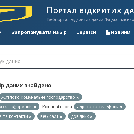
Портал відкритих д
Вебпортал відкритих даних Луцької місько
и
Запропонувати набір
Сервіси
Новини
ір даних знайдено
Житлово-комунальне господарство
кова інформація
Ключові слова:
адреса та телефони
а та контакти
веб-сайт
довідник