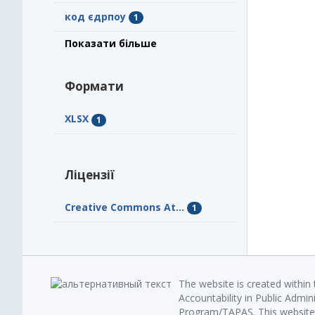
код єдрпоу
1
Показати більше
Формати
XLSX
1
Ліцензії
Creative Commons At...
1
The website is created within
Accountability in Public Admin
Program/TAPAS. This website 