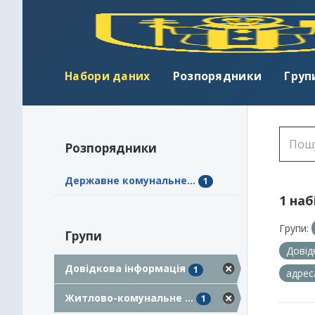
Набори даних
Розпорядники
Груп
Розпорядники
Державне комунальне...
1
1 наб
Групи:
Групи
Довід
Довідкова інформація
1
адрес
Житлово-комунальне ...
1