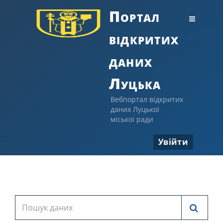
Портал
відкритих
даних
Луцька
Вебпортал відкритих
даних Луцької
міської ради
Увійти