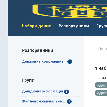
Набори даних
Розпорядники
Груп
Розпорядники
Державне комунальне...
1
1 наб
Формат
Групи
адре
Довідкова інформація
1
адрес
Житлово-комунальне ...
1