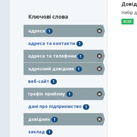
Довід
Набір 
Ключові слова
XLSX
адреса
1
адреса та контакти
1
адреса та телефони
1
адресний довідник
1
веб-сайт
1
графік прийому
1
дані про підприємство
1
довідник
1
заклад
1