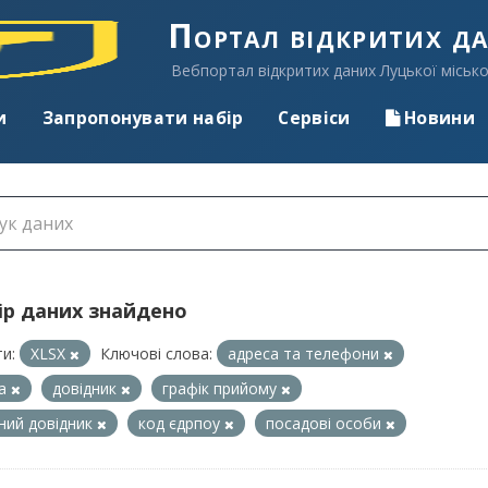
Портал відкритих д
Вебпортал відкритих даних Луцької місько
и
Запропонувати набір
Сервіси
Новини
ір даних знайдено
и:
XLSX
Ключові слова:
адреса та телефони
са
довідник
графік прийому
ний довідник
код єдрпоу
посадові особи