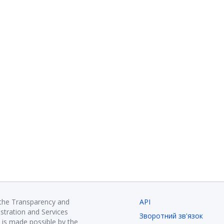
 the Transparency and
API
istration and Services
Зворотний зв'язок
is made possible by the