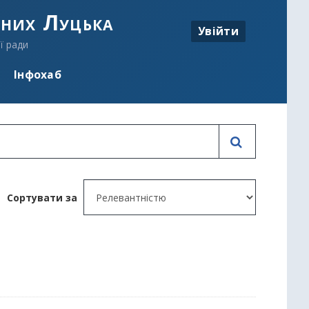
аних Луцька
Увійти
ї ради
Інфохаб
Сортувати за