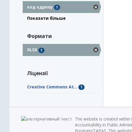
код єдрпоу
1
Показати більше
Формати
XLSX
1
Ліцензії
Creative Commons At...
1
The website is created within
Accountability in Public Admin
Program/TAPAS. This website 