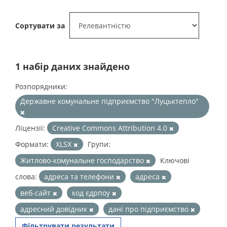
Сортувати за
1 набір даних знайдено
Розпорядники:
Державне комунальне підприємство "Луцьктепло"
Ліцензії:
Creative Commons Attribution 4.0
Формати:
XLSX
Групи:
Житлово-комунальне господарство
Ключові
слова:
адреса та телефони
адреса
веб-сайт
код єдрпоу
адресний довідник
дані про підприємство
Фільтрувати результати