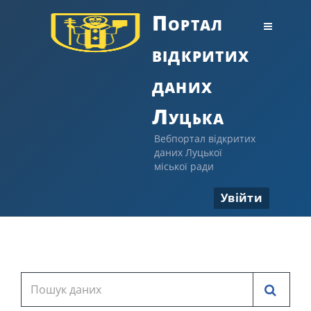
Портал
відкритих
даних
Луцька
Вебпортал відкритих
даних Луцької
міської ради
Увійти