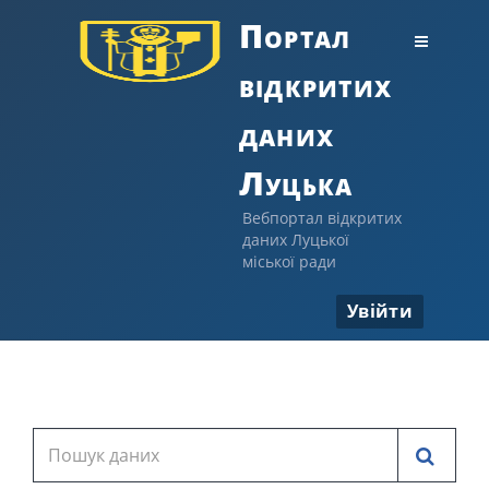
Портал
відкритих
даних
Луцька
Вебпортал відкритих
даних Луцької
міської ради
Увійти