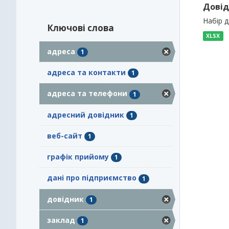
Довід
Набір 
Ключові слова
XLSX
адреса
1
адреса та контакти
1
адреса та телефони
1
адресний довідник
1
веб-сайт
1
графік прийому
1
дані про підприємство
1
довідник
1
заклад
1