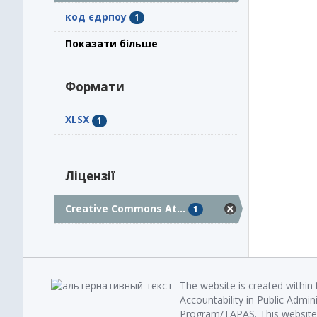
код єдрпоу
1
Показати більше
Формати
XLSX
1
Ліцензії
Creative Commons At...
1
The website is created within
Accountability in Public Admin
Program/TAPAS. This website 