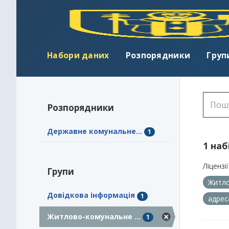
Набори даних
Розпорядники
Груп
Розпорядники
Державне комунальне...
1
1 наб
Ліцензії
Групи
Житло
Довідкова інформація
1
адрес
Житлово-комунальне ...
1