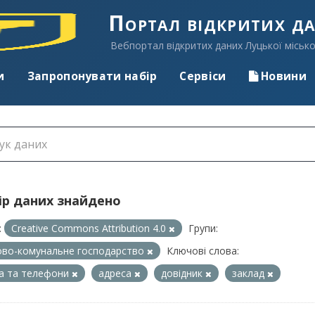
Портал відкритих д
Вебпортал відкритих даних Луцької місько
и
Запропонувати набір
Сервіси
Новини
ір даних знайдено
:
Creative Commons Attribution 4.0
Групи:
во-комунальне господарство
Ключові слова:
а та телефони
адреса
довідник
заклад