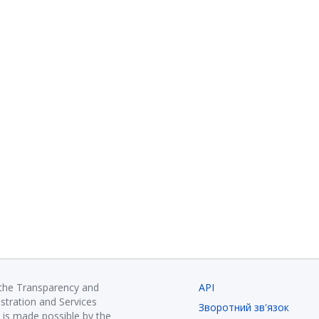
 the Transparency and
API
istration and Services
Зворотний зв'язок
is made possible by the