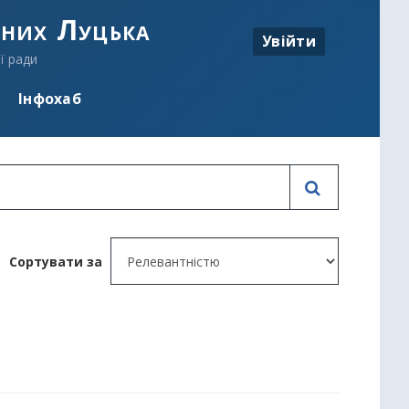
аних Луцька
Увійти
ї ради
Інфохаб
Сортувати за