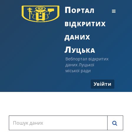
Портал
відкритих
даних
Луцька
Вебпортал відкритих
даних Луцької
міської ради
Увійти