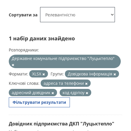
Сортувати за
1 набір даних знайдено
Розпорядники:
Державне комунальне підприємство "Луцьктепло"
Формати:
XLSX
Групи:
Довідкова інформація
Ключові слова:
адреса та телефони
адресний довідник
код єдрпоу
Фільтрувати результати
Довідник підприємства ДКП "Луцьктепло"