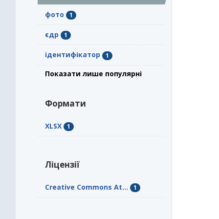
фото
1
єдр
1
ідентифікатор
1
Показати лише популярні
Формати
XLSX
1
Ліцензії
Creative Commons At...
1