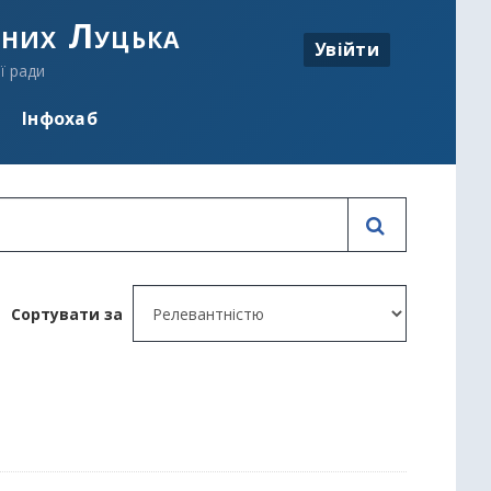
аних Луцька
Увійти
ї ради
Інфохаб
Сортувати за