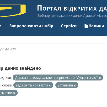
Портал відкритих д
Вебпортал відкритих даних Луцької місько
и
Запропонувати набір
Сервіси
Новини
ір даних знайдено
ядники:
Державне комунальне підприємство "Луцьктепло"
і слова:
адреса та контакти
установа
иємство