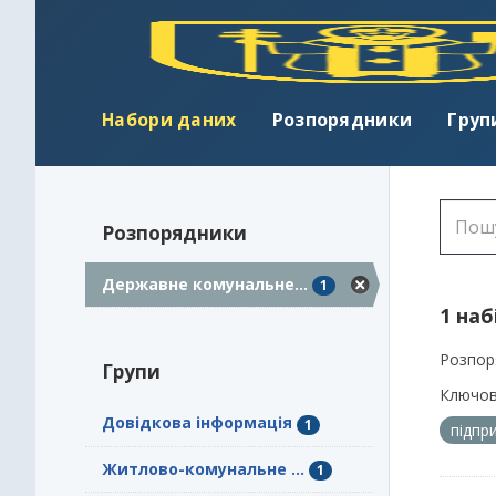
Набори даних
Розпорядники
Груп
Розпорядники
Державне комунальне...
1
1 наб
Розпор
Групи
Ключов
Довідкова інформація
1
підпр
Житлово-комунальне ...
1