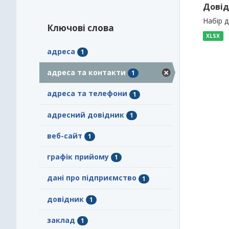
Довід
Набір 
Ключові слова
XLSX
адреса
1
адреса та контакти
1
адреса та телефони
1
адресний довідник
1
веб-сайт
1
графік прийому
1
дані про підприємство
1
довідник
1
заклад
1