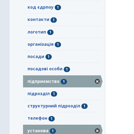
код єдрпоу
1
контакти
1
логотип
1
організація
1
посади
1
посадові особи
1
підприємство
1
підрозділ
1
структурний підрозділ
1
телефон
1
установа
1