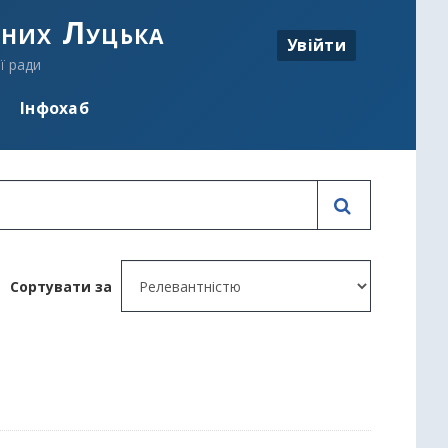
аних Луцька
Увійти
ї ради
Інфохаб
Сортувати за