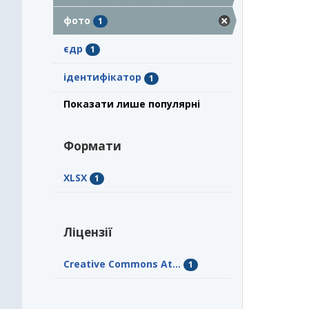
фото
1
єдр
1
ідентифікатор
1
Показати лише популярні
Формати
XLSX
1
Ліцензії
Creative Commons At...
1