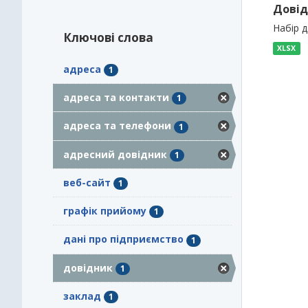
Довід
Набір 
Ключові слова
XLSX
адреса
1
адреса та контакти
1
адреса та телефони
1
адресний довідник
1
веб-сайт
1
графік прийому
1
дані про підприємство
1
довідник
1
заклад
1