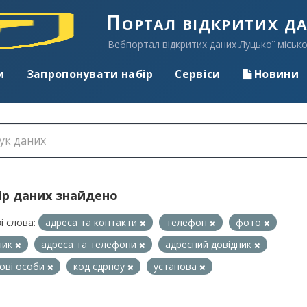
Портал відкритих д
Вебпортал відкритих даних Луцької місько
и
Запропонувати набір
Сервіси
Новини
ір даних знайдено
і слова:
адреса та контакти
телефон
фото
ник
адреса та телефони
адресний довідник
ові особи
код єдрпоу
установа