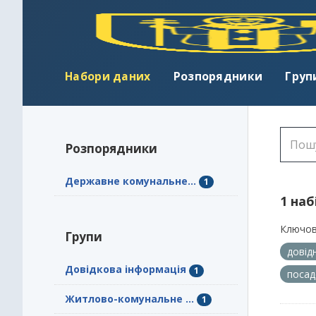
Набори даних
Розпорядники
Груп
Розпорядники
Державне комунальне...
1
1 наб
Ключов
Групи
довід
Довідкова інформація
1
посад
Житлово-комунальне ...
1