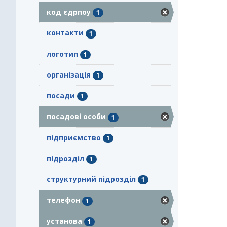
код єдрпоу
1
контакти
1
логотип
1
організація
1
посади
1
посадові особи
1
підприємство
1
підрозділ
1
структурний підрозділ
1
телефон
1
установа
1