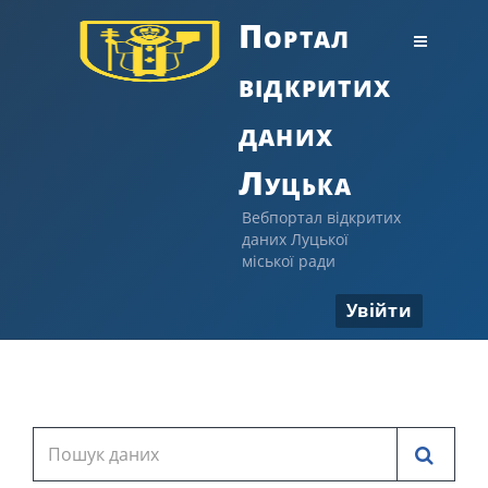
Портал
відкритих
даних
Луцька
Вебпортал відкритих
даних Луцької
міської ради
Увійти