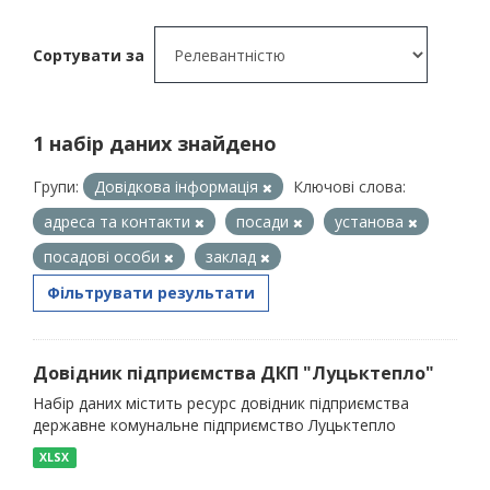
Сортувати за
1 набір даних знайдено
Групи:
Довідкова інформація
Ключові слова:
адреса та контакти
посади
установа
посадові особи
заклад
Фільтрувати результати
Довідник підприємства ДКП "Луцьктепло"
Набір даних містить ресурс довідник підприємства
державне комунальне підприємство Луцьктепло
XLSX