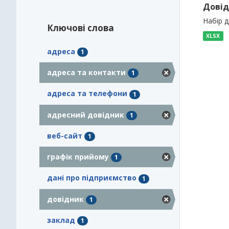
Довід
Набір 
Ключові слова
XLSX
адреса
1
адреса та контакти
1
адреса та телефони
1
адресний довідник
1
веб-сайт
1
графік прийому
1
дані про підприємство
1
довідник
1
заклад
1