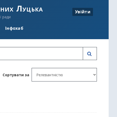
аних Луцька
Увійти
ї ради
Інфохаб
Сортувати за