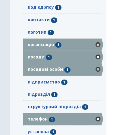
код єдрпоу
1
контакти
1
логотип
1
організація
1
посади
1
посадові особи
1
підприємство
1
підрозділ
1
структурний підрозділ
1
телефон
1
установа
1