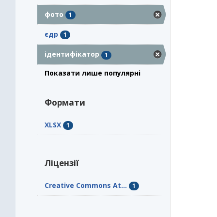
фото
1
єдр
1
ідентифікатор
1
Показати лише популярні
Формати
XLSX
1
Ліцензії
Creative Commons At...
1