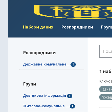
Набори даних
Розпорядники
Груп
Розпорядники
Державне комунальне...
1
1 наб
Ключов
Групи
ідент
Довідкова інформація
1
посад
Житлово-комунальне ...
1