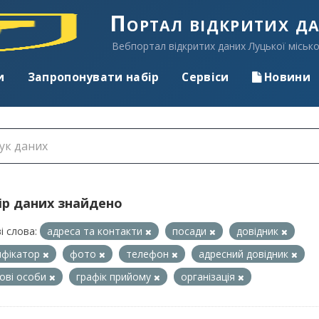
Портал відкритих д
Вебпортал відкритих даних Луцької місько
и
Запропонувати набір
Сервіси
Новини
ір даних знайдено
і слова:
адреса та контакти
посади
довідник
ифікатор
фото
телефон
адресний довідник
ові особи
графік прийому
організація