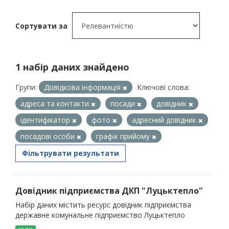
Сортувати за
1 набір даних знайдено
Групи:
Довідкова інформація
Ключові слова:
адреса та контакти
посади
довідник
ідентифікатор
фото
адресний довідник
посадові особи
графік прийому
Фільтрувати результати
Довідник підприємства ДКП "Луцьктепло"
Набір даних містить ресурс довідник підприємства
державне комунальне підприємство Луцьктепло