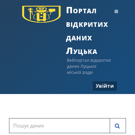
Портал
відкритих
даних
Луцька
Вебпортал відкритих
даних Луцької
міської ради
Увійти