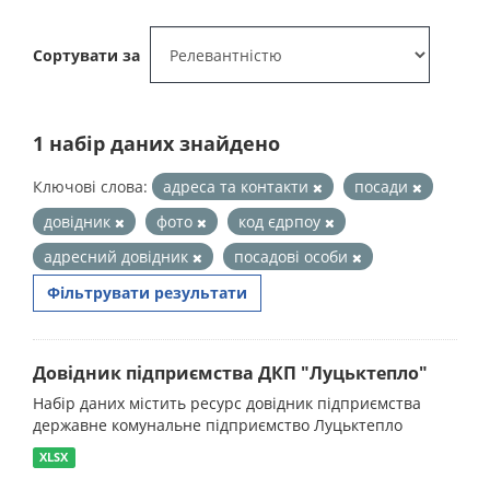
Сортувати за
1 набір даних знайдено
Ключові слова:
адреса та контакти
посади
довідник
фото
код єдрпоу
адресний довідник
посадові особи
Фільтрувати результати
Довідник підприємства ДКП "Луцьктепло"
Набір даних містить ресурс довідник підприємства
державне комунальне підприємство Луцьктепло
XLSX