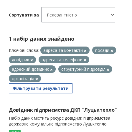
Сортувати за
1 набір даних знайдено
Ключові слова:
адреса та контакти
посади
довідник
адреса та телефони
адресний довідник
структурний підрозділ
організація
Фільтрувати результати
Довідник підприємства ДКП "Луцьктепло"
Набір даних містить ресурс довідник підприємства
державне комунальне підприємство Луцьктепло