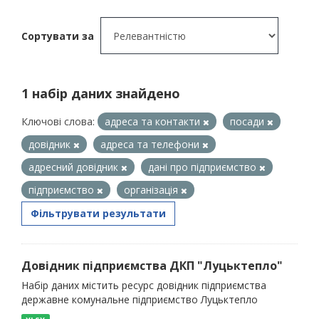
Сортувати за
1 набір даних знайдено
Ключові слова:
адреса та контакти
посади
довідник
адреса та телефони
адресний довідник
дані про підприємство
підприємство
організація
Фільтрувати результати
Довідник підприємства ДКП "Луцьктепло"
Набір даних містить ресурс довідник підприємства
державне комунальне підприємство Луцьктепло