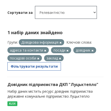
Сортувати за
1 набір даних знайдено
Групи:
Довідкова інформація
Ключові слова:
адреса та контакти
посади
довідник
посадові особи
заклад
Фільтрувати результати
Довідник підприємства ДКП "Луцьктепло"
Набір даних містить ресурс довідник підприємства
державне комунальне підприємство Луцьктепло
XLSX