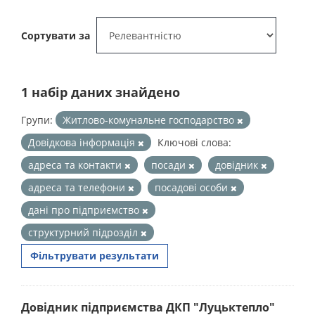
Сортувати за
1 набір даних знайдено
Групи:
Житлово-комунальне господарство
Довідкова інформація
Ключові слова:
адреса та контакти
посади
довідник
адреса та телефони
посадові особи
дані про підприємство
структурний підрозділ
Фільтрувати результати
Довідник підприємства ДКП "Луцьктепло"