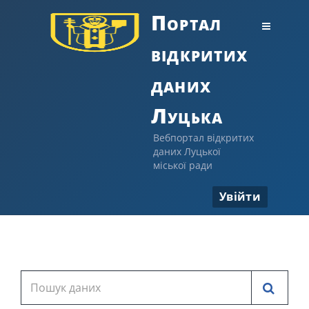
Портал
відкритих
даних
Луцька
Вебпортал відкритих
даних Луцької
міської ради
Увійти