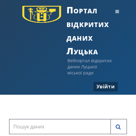
Портал
відкритих
даних
Луцька
Вебпортал відкритих
даних Луцької
міської ради
Увійти