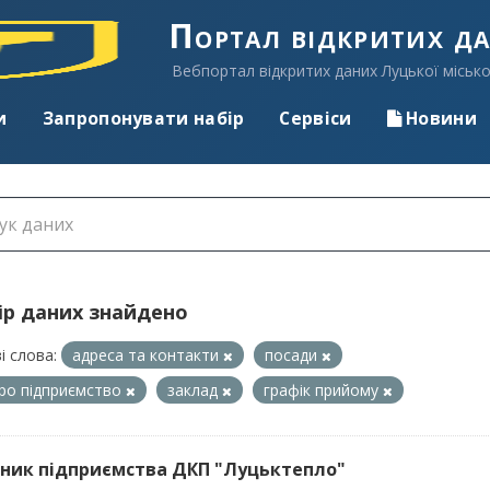
Портал відкритих д
Вебпортал відкритих даних Луцької місько
и
Запропонувати набір
Сервіси
Новини
ір даних знайдено
і слова:
адреса та контакти
посади
про підприємство
заклад
графік прийому
ник підприємства ДКП "Луцьктепло"