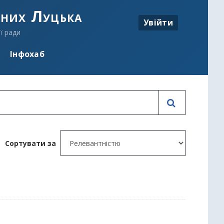
аних Луцька
Увійти
ї ради
Інфохаб
Сортувати за