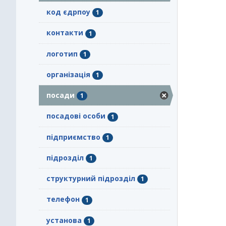
код єдрпоу
1
контакти
1
логотип
1
організація
1
посади
1
посадові особи
1
підприємство
1
підрозділ
1
структурний підрозділ
1
телефон
1
установа
1