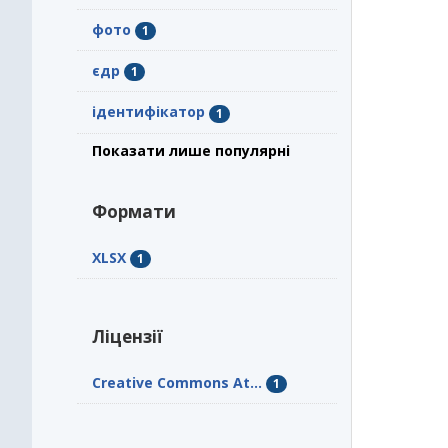
фото
1
єдр
1
ідентифікатор
1
Показати лише популярні
Формати
XLSX
1
Ліцензії
Creative Commons At...
1