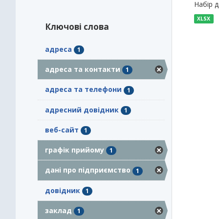
Набір 
XLSX
Ключові слова
адреса
1
адреса та контакти
1
адреса та телефони
1
адресний довідник
1
веб-сайт
1
графік прийому
1
дані про підприємство
1
довідник
1
заклад
1