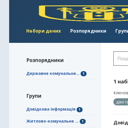
Набори даних
Розпорядники
Груп
Розпорядники
Державне комунальне...
1
1 наб
Ключов
Групи
дані 
Довідкова інформація
1
Житлово-комунальне ...
1
Довід