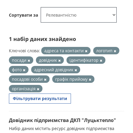
Сортувати за
1 набір даних знайдено
Ключові слова:
адреса та контакти
логотип
посади
довідник
ідентифікатор
фото
адресний довідник
посадові особи
графік прийому
організація
Фільтрувати результати
Довідник підприємства ДКП "Луцьктепло"
Набір даних містить ресурс довідник підприємства