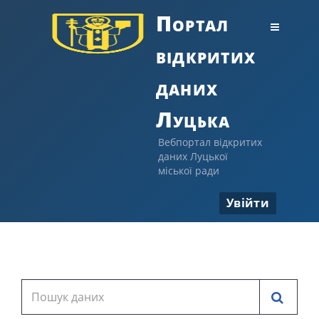
Портал
відкритих
даних
Луцька
Вебпортал відкритих
даних Луцької
міської ради
Увійти