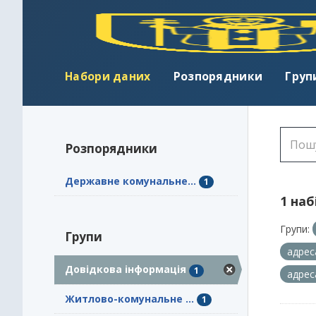
Набори даних
Розпорядники
Груп
Розпорядники
Державне комунальне...
1
1 наб
Групи:
Групи
адрес
Довідкова інформація
1
адрес
Житлово-комунальне ...
1