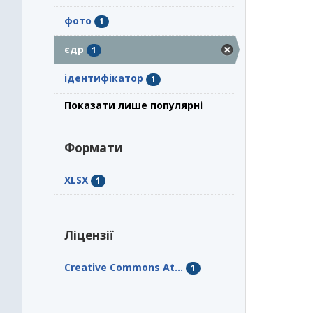
фото
1
єдр
1
ідентифікатор
1
Показати лише популярні
Формати
XLSX
1
Ліцензії
Creative Commons At...
1