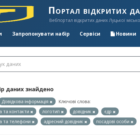
Портал відкритих д
Вебпортал відкритих даних Луцької місько
и
Запропонувати набір
Сервіси
Новини
ір даних знайдено
Довідкова інформація
Ключові слова:
а та контакти
логотип
довідник
єдр
а та телефони
адресний довідник
посадові особи