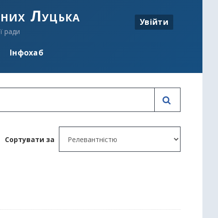
аних Луцька
Увійти
ї ради
Інфохаб
Сортувати за