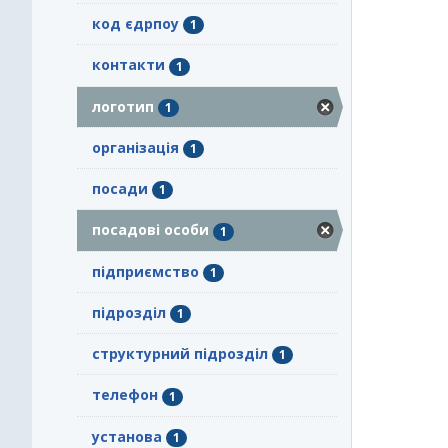
код єдрпоу
1
контакти
1
логотип
1
організація
1
посади
1
посадові особи
1
підприємство
1
підрозділ
1
структурний підрозділ
1
телефон
1
установа
1