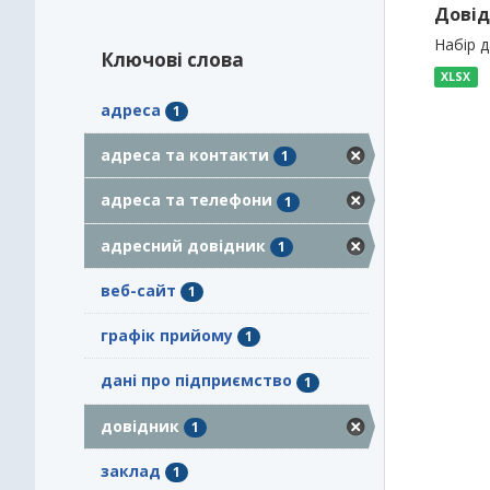
Довід
Набір 
Ключові слова
XLSX
адреса
1
адреса та контакти
1
адреса та телефони
1
адресний довідник
1
веб-сайт
1
графік прийому
1
дані про підприємство
1
довідник
1
заклад
1