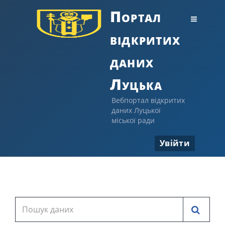
Портал
відкритих
даних
Луцька
Вебпортал відкритих
даних Луцької
міської ради
Увійти