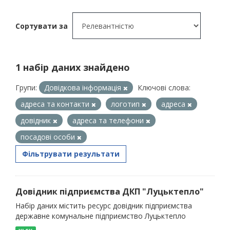
Сортувати за
1 набір даних знайдено
Групи:
Довідкова інформація
Ключові слова:
адреса та контакти
логотип
адреса
довідник
адреса та телефони
посадові особи
Фільтрувати результати
Довідник підприємства ДКП "Луцьктепло"
Набір даних містить ресурс довідник підприємства
державне комунальне підприємство Луцьктепло