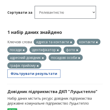
Сортувати за
1 набір даних знайдено
Ключові слова:
адреса та контакти
контакти
посади
ідентифікатор
фото
адресний довідник
посадові особи
графік прийому
Фільтрувати результати
Довідник підприємства ДКП "Луцьктепло"
Набір даних містить ресурс довідник підприємства
державне комунальне підприємство Луцьктепло