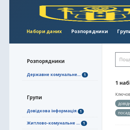
Набори даних
Розпорядники
Груп
Розпорядники
Державне комунальне...
1
1 наб
Ключов
Групи
довід
Довідкова інформація
1
посад
Житлово-комунальне ...
1