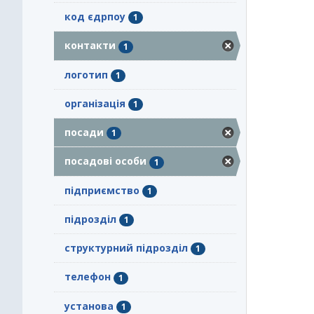
код єдрпоу
1
контакти
1
логотип
1
організація
1
посади
1
посадові особи
1
підприємство
1
підрозділ
1
структурний підрозділ
1
телефон
1
установа
1