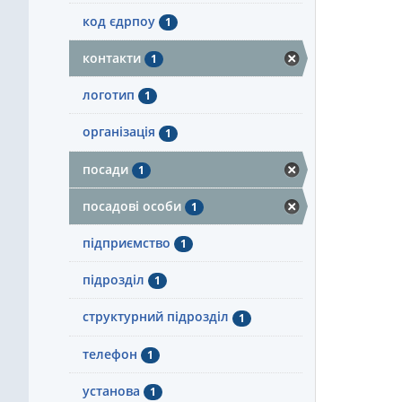
код єдрпоу
1
контакти
1
логотип
1
організація
1
посади
1
посадові особи
1
підприємство
1
підрозділ
1
структурний підрозділ
1
телефон
1
установа
1