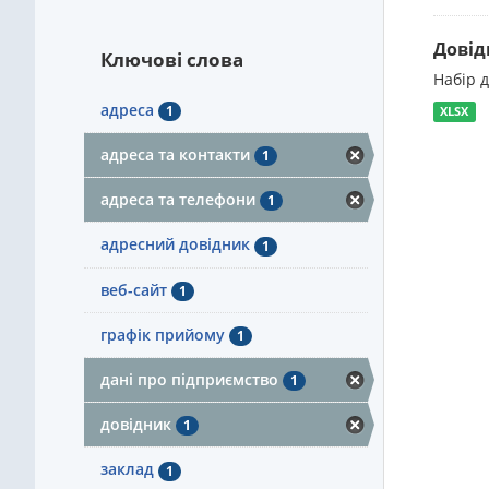
Довід
Ключові слова
Набір 
адреса
1
XLSX
адреса та контакти
1
адреса та телефони
1
адресний довідник
1
веб-сайт
1
графік прийому
1
дані про підприємство
1
довідник
1
заклад
1