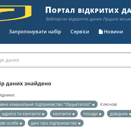
Портал відкритих д
Вебпортал відкритих даних Луцької міськ
Запропонувати набір
Сервіси
Новини
бір даних знайдено
ядники:
вне комунальне підприємство "Луцьктепло"
Ключові
адреса та контакти
контакти
посади
довідник
ові особи
дані про підприємство