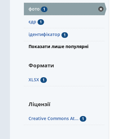
фото
1
єдр
1
ідентифікатор
1
Показати лише популярні
Формати
XLSX
1
Ліцензії
Creative Commons At...
1