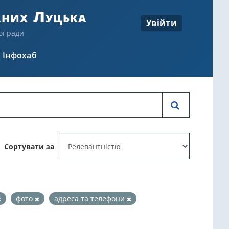
аних Луцька
Увійти
ої ради
Інфохаб
Сортувати за
фото
адреса та телефони