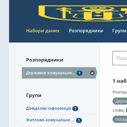
Набори даних
Розпорядники
Групи
Розпорядники
Державне комунальне...
1
1 на
Розпор
Групи
Держа
Довідкова інформація
1
слова:
посад
Житлово-комунальне ...
1