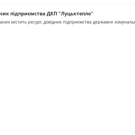
ник підприємства ДКП "Луцьктепло"
даних містить ресурс довідник підприємства державне комунал