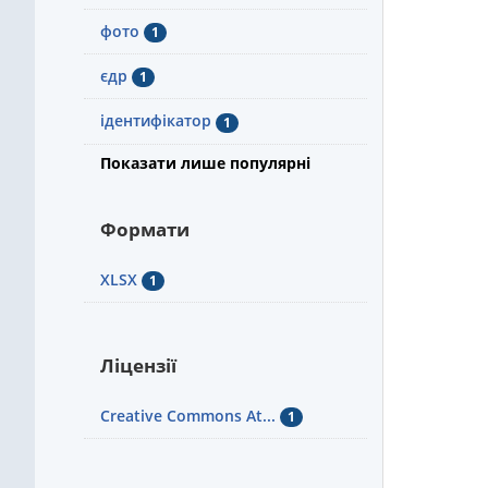
фото
1
єдр
1
ідентифікатор
1
Показати лише популярні
Формати
XLSX
1
Ліцензії
Creative Commons At...
1