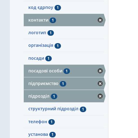
код єдрпоу
1
контакти
1
логотип
1
організація
1
посади
1
посадові особи
1
підприємство
1
підрозділ
1
структурний підрозділ
1
телефон
1
установа
1