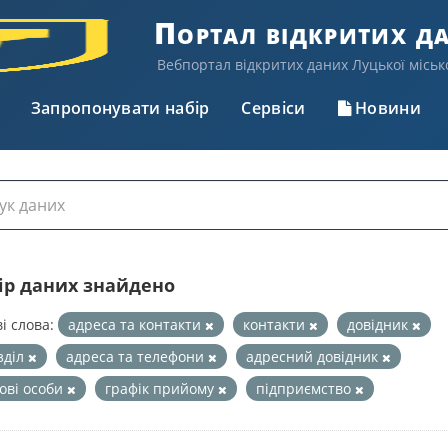
Портал відкритих д
Вебпортал відкритих даних Луцької міськ
Запропонувати набір
Сервіси
Новини
бір даних знайдено
і слова:
адреса та контакти
контакти
довідник
зділ
адреса та телефони
адресний довідник
ові особи
графік прийому
підприємство