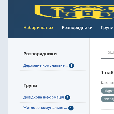
Набори даних
Розпорядники
Групи
Розпорядники
Державне комунальне...
1
1 на
Ключов
Групи
підро
Довідкова інформація
1
посад
Житлово-комунальне ...
1