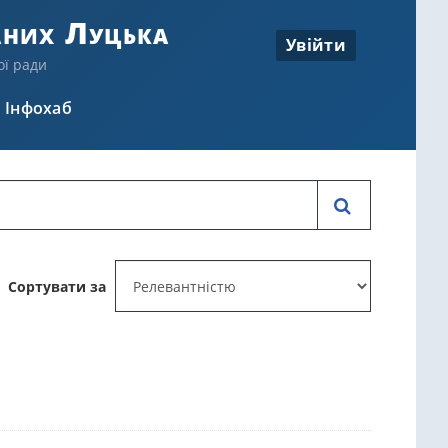
аних Луцька
Увійти
ої ради
Інфохаб
Сортувати за