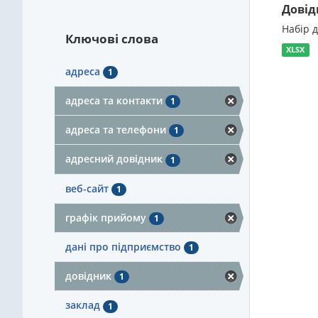
Довід
Набір 
Ключові слова
XLSX
адреса
1
адреса та контакти
1
адреса та телефони
1
адресний довідник
1
веб-сайт
1
графік прийому
1
дані про підприємство
1
довідник
1
заклад
1