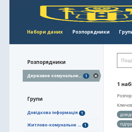
Набори даних
Розпорядники
Груп
Розпорядники
Державне комунальне...
1
1 наб
Розпор
Групи
Ключов
Довідкова інформація
1
довід
підпр
Житлово-комунальне ...
1