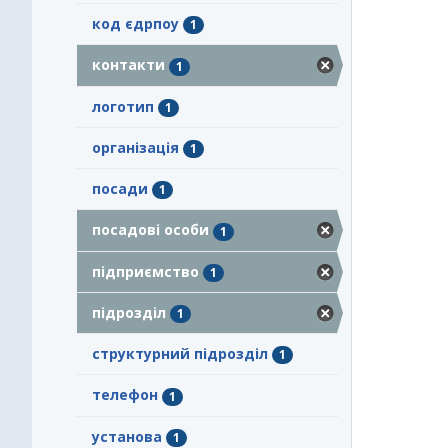
код єдрпоу
1
контакти
1
логотип
1
організація
1
посади
1
посадові особи
1
підприємство
1
підрозділ
1
структурний підрозділ
1
телефон
1
установа
1