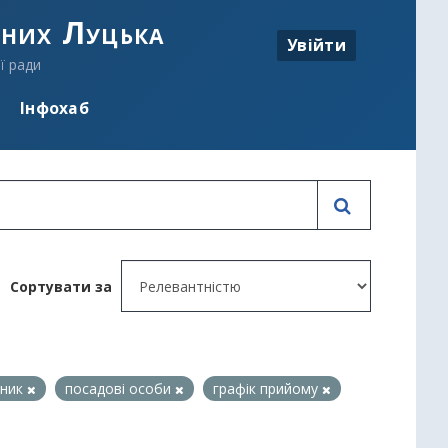
аних Луцька
Увійти
ї ради
Інфохаб
Сортувати за
дник
посадові особи
графік прийому