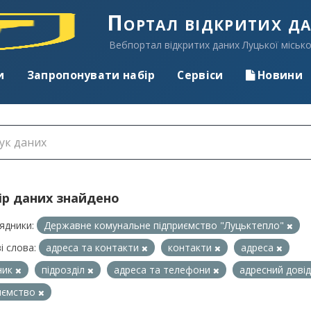
Портал відкритих д
Вебпортал відкритих даних Луцької місько
и
Запропонувати набір
Сервіси
Новини
ір даних знайдено
ядники:
Державне комунальне підприємство "Луцьктепло"
і слова:
адреса та контакти
контакти
адреса
ник
підрозділ
адреса та телефони
адресний дові
иємство