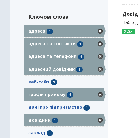
Довід
Ключові слова
Набір 
адреса
1
XLSX
адреса та контакти
1
адреса та телефони
1
адресний довідник
1
веб-сайт
1
графік прийому
1
дані про підприємство
1
довідник
1
заклад
1