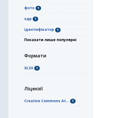
фото
1
єдр
1
ідентифікатор
1
Показати лише популярні
Формати
XLSX
1
Ліцензії
Creative Commons At...
1