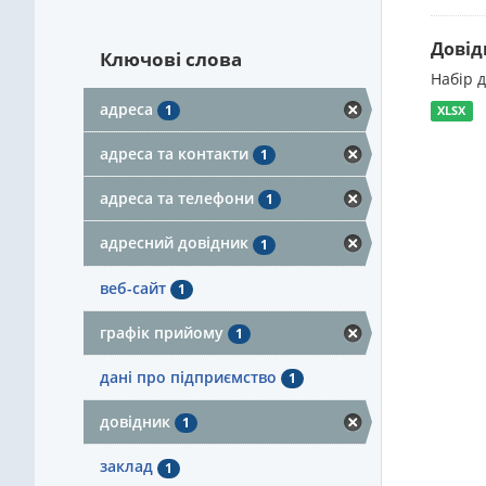
Довід
Ключові слова
Набір 
адреса
1
XLSX
адреса та контакти
1
адреса та телефони
1
адресний довідник
1
веб-сайт
1
графік прийому
1
дані про підприємство
1
довідник
1
заклад
1