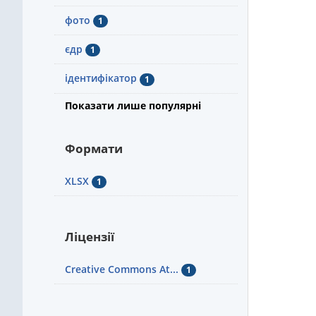
фото
1
єдр
1
ідентифікатор
1
Показати лише популярні
Формати
XLSX
1
Ліцензії
Creative Commons At...
1