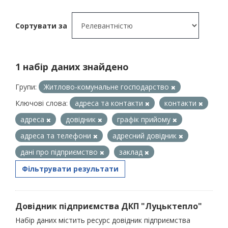
Сортувати за
1 набір даних знайдено
Групи:
Житлово-комунальне господарство
Ключові слова:
адреса та контакти
контакти
адреса
довідник
графік прийому
адреса та телефони
адресний довідник
дані про підприємство
заклад
Фільтрувати результати
Довідник підприємства ДКП "Луцьктепло"
Набір даних містить ресурс довідник підприємства