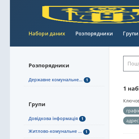
Набори даних
Розпорядники
Групи
Розпорядники
Державне комунальне...
1
1 на
Ключов
Групи
графі
Довідкова інформація
1
адрес
Житлово-комунальне ...
1