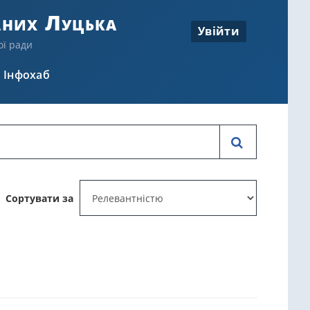
аних Луцька
Увійти
ої ради
Інфохаб
Сортувати за