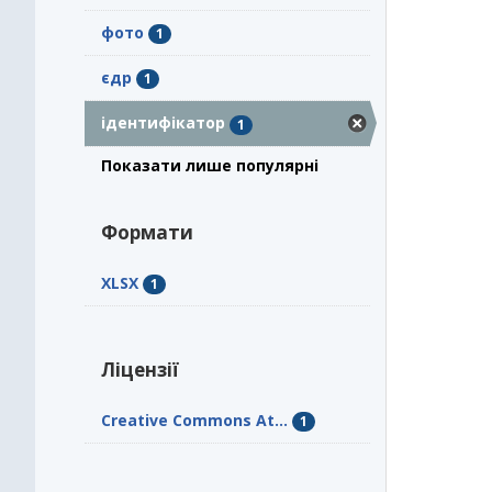
фото
1
єдр
1
ідентифікатор
1
Показати лише популярні
Формати
XLSX
1
Ліцензії
Creative Commons At...
1