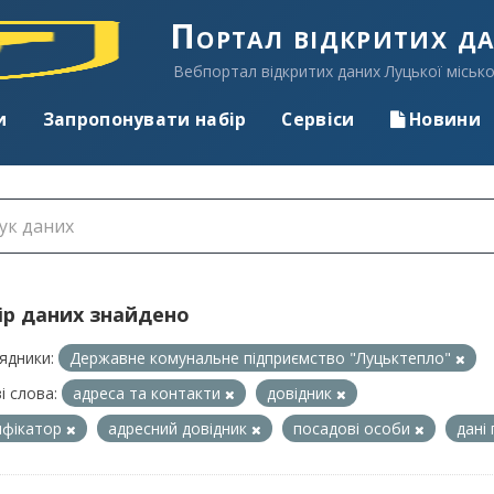
Портал відкритих д
Вебпортал відкритих даних Луцької місько
и
Запропонувати набір
Сервіси
Новини
ір даних знайдено
ядники:
Державне комунальне підприємство "Луцьктепло"
і слова:
адреса та контакти
довідник
ифікатор
адресний довідник
посадові особи
дані