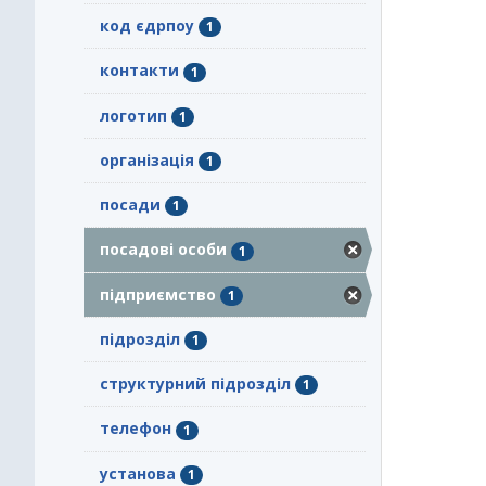
код єдрпоу
1
контакти
1
логотип
1
організація
1
посади
1
посадові особи
1
підприємство
1
підрозділ
1
структурний підрозділ
1
телефон
1
установа
1