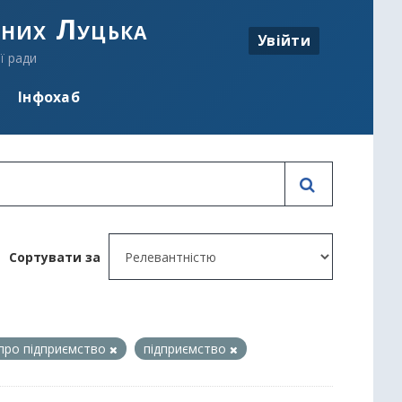
аних Луцька
Увійти
ї ради
Інфохаб
Сортувати за
 про підприємство
підприємство