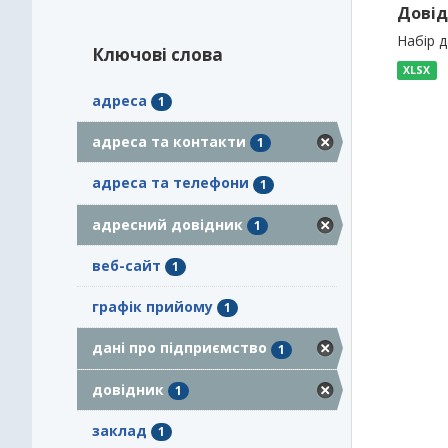
Довід
Набір 
Ключові слова
XLSX
адреса
1
адреса та контакти
1
адреса та телефони
1
адресний довідник
1
веб-сайт
1
графік прийому
1
дані про підприємство
1
довідник
1
заклад
1