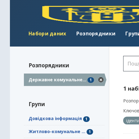
Набори даних
Розпорядники
Груп
Розпорядники
Державне комунальне...
1
1 наб
Розпор
Групи
Ключов
Довідкова інформація
1
ідент
Житлово-комунальне ...
1