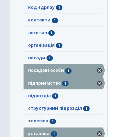
код єдрпоу
1
контакти
1
логотип
1
організація
1
посади
1
посадові особи
1
підприємство
1
підрозділ
1
структурний підрозділ
1
телефон
1
установа
1