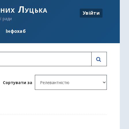
аних Луцька
Увійти
ї ради
Інфохаб
Сортувати за