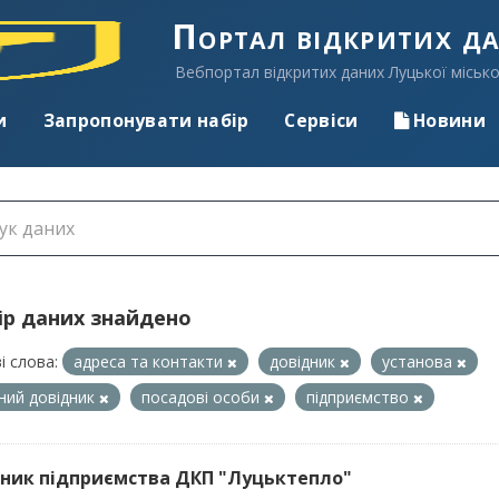
Портал відкритих д
Вебпортал відкритих даних Луцької місько
и
Запропонувати набір
Сервіси
Новини
ір даних знайдено
і слова:
адреса та контакти
довідник
установа
ний довідник
посадові особи
підприємство
ник підприємства ДКП "Луцьктепло"