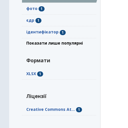
фото
1
єдр
1
ідентифікатор
1
Показати лише популярні
Формати
XLSX
1
Ліцензії
Creative Commons At...
1