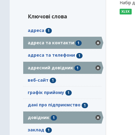
Набір 
XLSX
Ключові слова
адреса
1
адреса та контакти
1
адреса та телефони
1
адресний довідник
1
веб-сайт
1
графік прийому
1
дані про підприємство
1
довідник
1
заклад
1