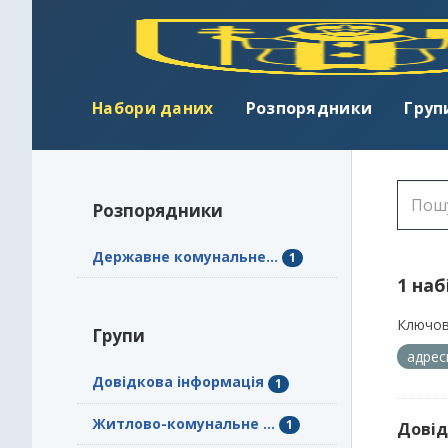
Набори даних
Розпорядники
Груп
Розпорядники
Державне комунальне...
1
1 наб
Ключов
Групи
адрес
Довідкова інформація
1
Житлово-комунальне ...
1
Довід