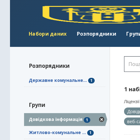
Набори даних
Розпорядники
Груп
Розпорядники
Державне комунальне...
1
1 наб
Ліцензії
Групи
Довід
Довідкова інформація
1
веб-с
Житлово-комунальне ...
1