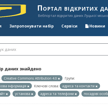
Портал відкритих д
Вебпортал відкритих даних Луцької місько
и
Запропонувати набір
Сервіси
Новини
ір даних знайдено
:
Creative Commons Attribution 4.0
Групи:
кова інформація
Ключові слова:
адреса та контакти
айт
установа
адреса та телефони
посадові осо