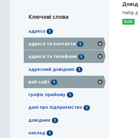
Довід
Набір 
Ключові слова
XLSX
адреса
1
адреса та контакти
1
адреса та телефони
1
адресний довідник
1
веб-сайт
1
графік прийому
1
дані про підприємство
1
довідник
1
заклад
1