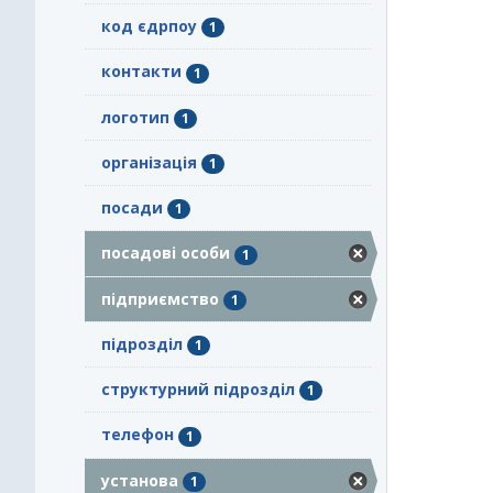
код єдрпоу
1
контакти
1
логотип
1
організація
1
посади
1
посадові особи
1
підприємство
1
підрозділ
1
структурний підрозділ
1
телефон
1
установа
1