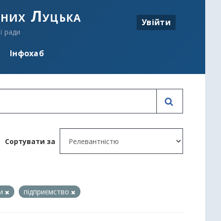
аних Луцька
Увійти
ї ради
Інфохаб
Сортувати за
би
підприємство