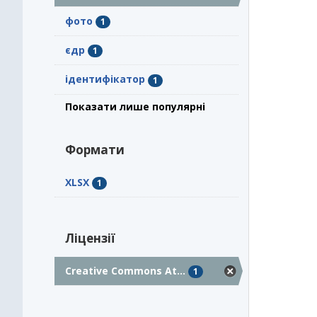
фото
1
єдр
1
ідентифікатор
1
Показати лише популярні
Формати
XLSX
1
Ліцензії
Creative Commons At...
1