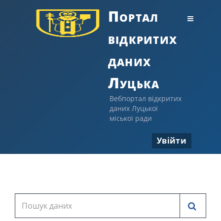
Портал
відкритих
даних
Луцька
Вебпортал відкритих
даних Луцької
міської ради
Увійти