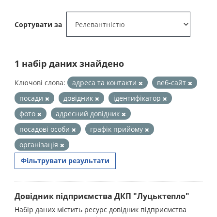
Сортувати за
1 набір даних знайдено
Ключові слова:
адреса та контакти
веб-сайт
посади
довідник
ідентифікатор
фото
адресний довідник
посадові особи
графік прийому
організація
Фільтрувати результати
Довідник підприємства ДКП "Луцьктепло"
Набір даних містить ресурс довідник підприємства