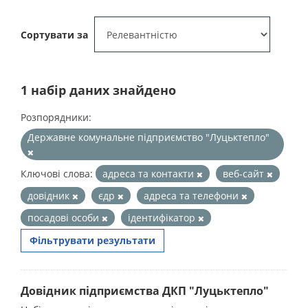
Сортувати за
1 набір даних знайдено
Розпорядники:
Державне комунальне підприємство "Луцьктепло"
Ключові слова:
адреса та контакти
веб-сайт
довідник
єдр
адреса та телефони
посадові особи
ідентифікатор
Фільтрувати результати
Довідник підприємства ДКП "Луцьктепло"