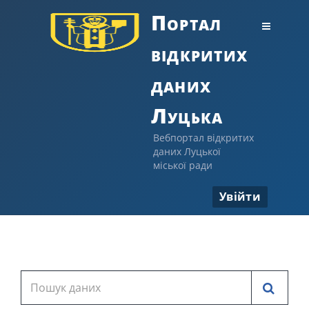
Портал
відкритих
даних
Луцька
Вебпортал відкритих
даних Луцької
міської ради
Увійти