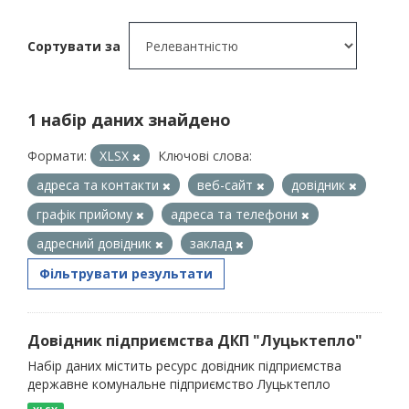
Сортувати за
1 набір даних знайдено
Формати:
XLSX
Ключові слова:
адреса та контакти
веб-сайт
довідник
графік прийому
адреса та телефони
адресний довідник
заклад
Фільтрувати результати
Довідник підприємства ДКП "Луцьктепло"
Набір даних містить ресурс довідник підприємства
державне комунальне підприємство Луцьктепло