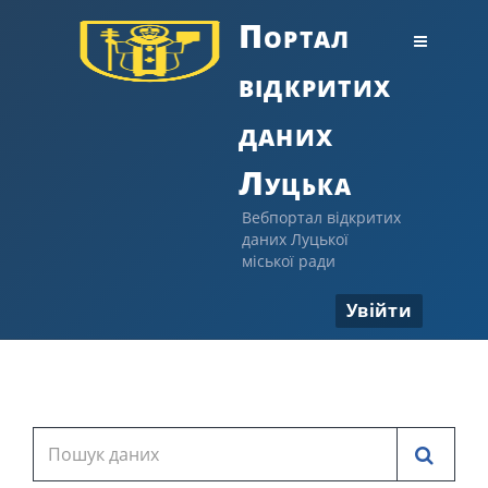
Портал
відкритих
даних
Луцька
Вебпортал відкритих
даних Луцької
міської ради
Увійти