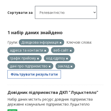
Сортувати за
1 набір даних знайдено
Групи:
Довідкова інформація
Ключові слова:
адреса та контакти
веб-сайт
графік прийому
код єдрпоу
дані про підприємство
заклад
Фільтрувати результати
Довідник підприємства ДКП "Луцьктепло"
Набір даних містить ресурс довідник підприємства
державне комунальне підприємство Луцьктепло