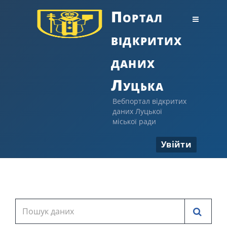
Портал
відкритих
даних
Луцька
Вебпортал відкритих
даних Луцької
міської ради
Увійти