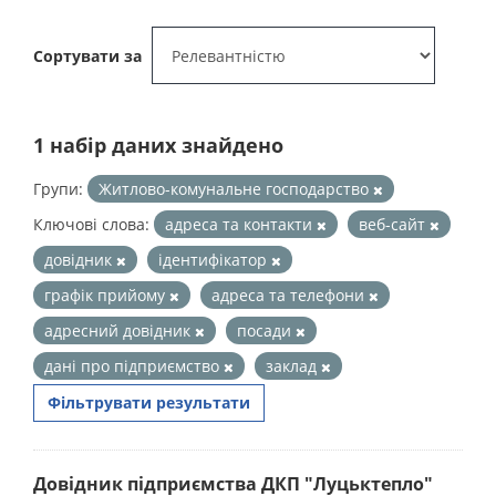
Сортувати за
1 набір даних знайдено
Групи:
Житлово-комунальне господарство
Ключові слова:
адреса та контакти
веб-сайт
довідник
ідентифікатор
графік прийому
адреса та телефони
адресний довідник
посади
дані про підприємство
заклад
Фільтрувати результати
Довідник підприємства ДКП "Луцьктепло"