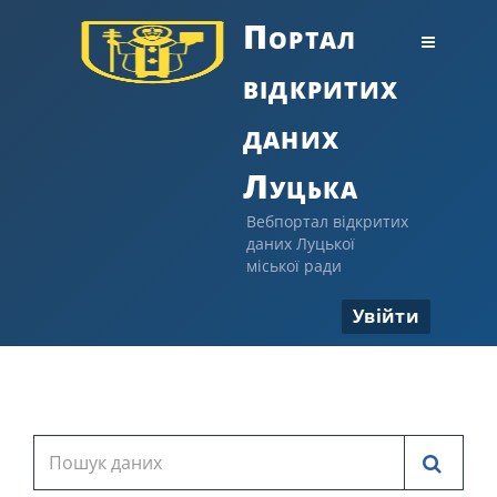
Портал
відкритих
даних
Луцька
Вебпортал відкритих
даних Луцької
міської ради
Увійти