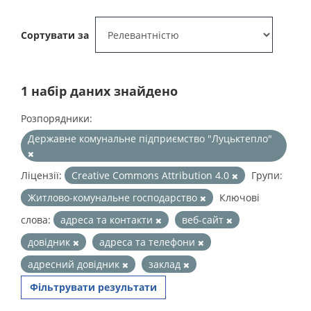
Сортувати за
1 набір даних знайдено
Розпорядники:
Державне комунальне підприємство "Луцьктепло"
Ліцензії:
Creative Commons Attribution 4.0
Групи:
Житлово-комунальне господарство
Ключові
слова:
адреса та контакти
веб-сайт
довідник
адреса та телефони
адресний довідник
заклад
Фільтрувати результати