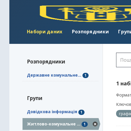
Набори даних
Розпорядники
Груп
Розпорядники
Державне комунальне...
1
1 наб
Формат
Групи
Ключов
Довідкова інформація
1
графі
Житлово-комунальне ...
1