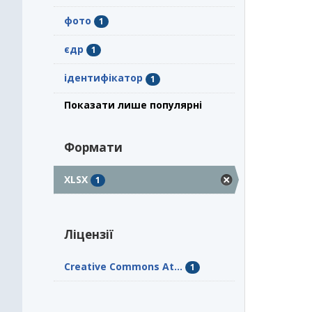
фото
1
єдр
1
ідентифікатор
1
Показати лише популярні
Формати
XLSX
1
Ліцензії
Creative Commons At...
1