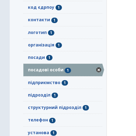
код єдрпоу
1
контакти
1
логотип
1
організація
1
посади
1
посадові особи
1
підприємство
1
підрозділ
1
структурний підрозділ
1
телефон
1
установа
1