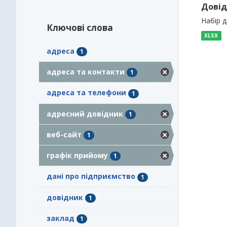
Довід
Набір 
Ключові слова
XLSX
адреса
1
адреса та контакти
1
адреса та телефони
1
адресний довідник
1
веб-сайт
1
графік прийому
1
дані про підприємство
1
довідник
1
заклад
1