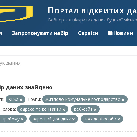
Портал відкритих д
Вебпортал відкритих даних Луцької місько
и
Запропонувати набір
Сервіси
Новини
ір даних знайдено
и:
XLSX
Групи:
Житлово-комунальне господарство
і слова:
адреса та контакти
веб-сайт
к прийому
адресний довідник
посадові особи