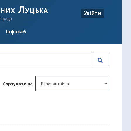
аних Луцька
Увійти
ї ради
Інфохаб
Сортувати за