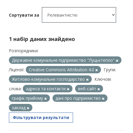
Сортувати за
1 набір даних знайдено
Розпорядники:
Державне комунальне підприємство "Луцьктепло"
Ліцензії:
Creative Commons Attribution 4.0
Групи:
Житлово-комунальне господарство
Ключові
слова:
адреса та контакти
веб-сайт
графік прийому
дані про підприємство
заклад
Фільтрувати результати