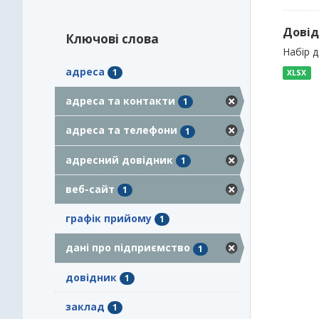
Довід
Ключові слова
Набір 
адреса
1
XLSX
адреса та контакти
1
адреса та телефони
1
адресний довідник
1
веб-сайт
1
графік прийому
1
дані про підприємство
1
довідник
1
заклад
1