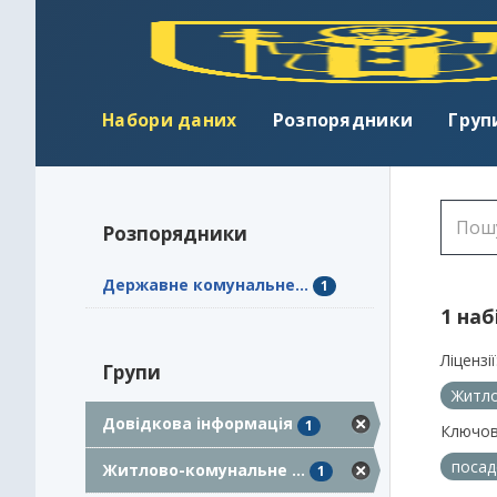
Набори даних
Розпорядники
Груп
Розпорядники
Державне комунальне...
1
1 наб
Ліцензії
Групи
Житло
Довідкова інформація
1
Ключов
посад
Житлово-комунальне ...
1