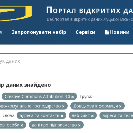
Портал відкритих д
Вебпортал відкритих даних Луцької місько
и
Запропонувати набір
Сервіси
Новини
ір даних знайдено
:
Creative Commons Attribution 4.0
Групи:
во-комунальне господарство
Довідкова інформація
і слова:
адреса та контакти
веб-сайт
адреса та те
ові особи
дані про підприємство