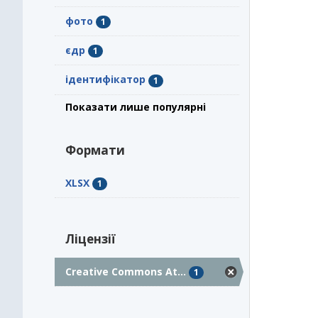
фото
1
єдр
1
ідентифікатор
1
Показати лише популярні
Формати
XLSX
1
Ліцензії
Creative Commons At...
1