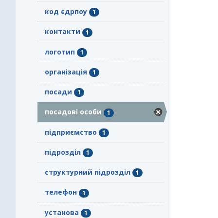
код єдрпоу
1
контакти
1
логотип
1
організація
1
посади
1
посадові особи
1
підприємство
1
підрозділ
1
структурний підрозділ
1
телефон
1
установа
1