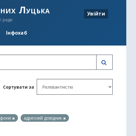
аних Луцька
Увійти
ї ради
Інфохаб
Сортувати за
лефони
адресний довідник