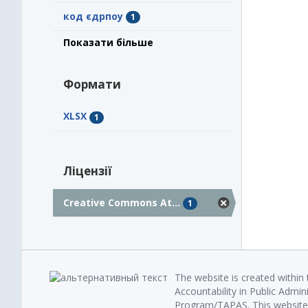
код єдрпоу
1
Показати більше
Формати
XLSX
1
Ліцензії
Creative Commons At...
1
The website is created within
Accountability in Public Admin
Program/TAPAS. This website 