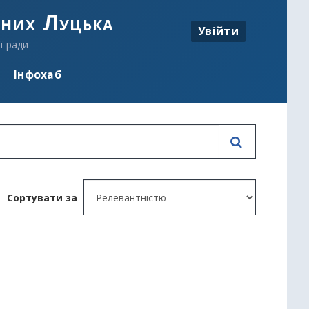
аних Луцька
Увійти
ї ради
Інфохаб
Сортувати за